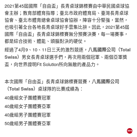
2021第45屆國際「自由盃」長青桌球錦標賽由中華民國桌球協
會主辦；教育部體育指導；臺北市政府體育局、臺灣長青桌球
協會、臺北市體育總會桌球協會協辦，陣容十分堅強，當然，
也吸引著全台各地長青桌球好手雲集比拚。因此，2021第45屆
國際「自由盃」長青桌球錦標賽無分預賽決賽，每一場賽事，
都是綜合技術、體能、頭腦對決的硬仗。
經過了4月9、10、11日三天的激烈競逐，
八馬國際公司（Total
男女長青桌球選手們，再次用兩個冠軍、兩個亞軍獎
Swiss）
盃，向世界證明Fit Solution所向無敵的產品力。
本次國際「自由盃」長青桌球錦標賽競賽，
八馬國際公司
桌球隊的比賽成績為：
（Total Swiss）
40歲組女子團體賽冠軍
40歲組女子團體賽亞軍
40歲組男子團體賽冠軍
50歲組男子團體賽亞軍