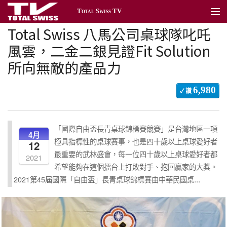
Total Swiss TV
Total Swiss 八馬公司桌球隊叱吒
關於Total Swiss
風雲，二金二銀見證Fit Solution
最新消息
所向無敵的產品力
台北頻道
6,980
✓ 讚
香港頻道
活動頻道
「國際自由盃長青桌球錦標賽競賽」是台灣地區一項
4月
極具指標性的桌球賽事，也是四十歲以上桌球愛好者
12
公益頻道
最重要的武林盛會，每一位四十歲以上桌球愛好者都
2021
希望能夠在這個擂台上打敗對手、抱回贏家的大獎。
產品頻道
...
2021第45屆國際「自由盃」長青桌球錦標賽由中華民國桌
新聞管理