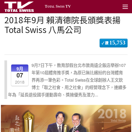
Total Swiss TV
2018年9月 賴清德院長頒獎表揚
關於Total Swiss
Total Swiss 八馬公司
最新消息
15,753
✓ 讚
台北頻道
香港頻道
9月7日下午，教育部假台北市敦南遠企飯店舉辦107
9月
活動頻道
年第10屆體育推手獎，為原已無比繽紛的台灣體育
07
界再添一筆色彩。Total Swiss在全球創辦人王文欽
2018
公益頻道
博士「取之社會、用之社會」的經營理念下，連續多
...
年為「延長退役國手運動壽命、獎掖優秀及潛力
產品頻道
新聞管理