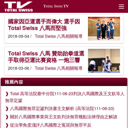
Total Swiss TV
關於Total Swiss
國家因亞運選手而偉大 選手因
Total Swiss 八馬而堅強
最新消息
2018-09-04 /
Total Swiss 八馬相關報導
台北頻道
Total Swiss 八馬 贊助跆拳道選
香港頻道
手取得亞運比賽資格 一炮三響
2018-03-06 /
Total Swiss 八馬相關報導
活動頻道
推薦內容
公益頻道
Total 高等法院臺中分院111-08-23判決八馬國際及王文欽等人
產品頻道
無罪定讞
新聞管理
八馬國際無罪定讞判決書主文解析 (高等法院111-08-23)
關於八馬國際事業與王文欽判決無罪幾點法律理由之解讀
從法學角度淺評八馬國際之冤屈與無罪平反