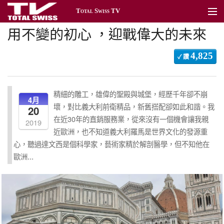
Total Swiss TV
用不變的初心 ，迎戰偉大的未來
關於Total Swiss
4,825
最新消息
✓ 讚
台北頻道
精細的雕工，雄偉的聖殿與城堡，經歷千年卻不崩
香港頻道
4月
壞，對比義大利前衛精品，新舊搭配卻如此和諧。我
20
在近30年的直銷服務業，從來沒有一個機會讓我親
活動頻道
2019
近歐洲，也不知道義大利羅馬是世界文化的發源重
心，聽過達文西是個科學家，藝術家精於解剖醫學，但不知他在
公益頻道
...
歐洲
產品頻道
新聞管理