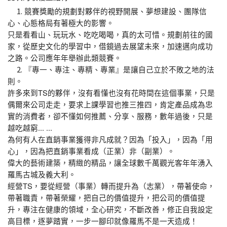
1.
競賽獎勵的規劃對夥伴的視野開展、夢想建設、團隊信
心、心態格局有著極大的影響。
只是看看山、玩玩水、吃吃喝喝，真的太可惜。規劃前往的國
家，從歷史文化的學習中，借鏡過去展望未來，加速邁向成功
之路。公司應年年舉辦此類競賽。
2.
『專一、專注、專精、專業』是讓自己立於不敗之地的法
則。
許多來到TS的夥伴，沒有看懂也沒有花時間在這個事業，只是
偶爾來公司走走，要求上課學習也推三推四，肯定產品成為忠
實的消費者，卻不懂如何推薦、分享、服務，數年過後，只是
越吃越窮... ...
為何有人在直銷事業獲得非凡成就？因為「投入」，因為「用
心」，因為把直銷事業看成（正業）非（副業）。
偉大的藝術建築，精緻的精品，讓全球數千萬觀光客年年湧入
羅馬古城及義大利。
經營TS，要從經營（事業）轉而提升為（志業），帶著使命，
帶著職責，帶著榮耀，把自己的價值提升，把公司的價值提
升，專注在健康的領域，全心研究，不斷改善，修正自我設定
高目標，逐夢踏實，一步一腳印就像羅馬不是一天造成！