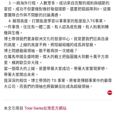
3.
一趟海外行程，人數眾多，成功來自完整的規則與細節的
掌控，成功不但要做對做好每個環節，還要把錯誤降到0，這需
要團隊合作與不間斷的討論溝通。
4.
展現高度，打開氣度學習以事業家的態度投入TS事業。
一件事情，往往有一體二面，有人認為是危機，有人則看到轉
機與生機。
博士帶領我們置身歐洲文化的發源中心，就是要我們拉高自身
的高度，上線的高度不夠，將阻礙組織的成長與發展。
博士問總裁級領袖，敢不敢再拼一次總裁？
在羅馬帝國全盛時期，偉大的戰士把版圖擴大到數十萬平方英
里，橫跨歐亞非大陸。
當一個偉大的上線，是要帶著大家成功，帶著大家實現夢想，
帶著大家闖出未來。
我深深的相信，博士帶領的 TS 事業，將會是傳銷事業中的最偉
大公司，而我們的領袖也將鍛鍊茁壯成為超級領袖。
本文引用自
Total Swiss台灣官方網站